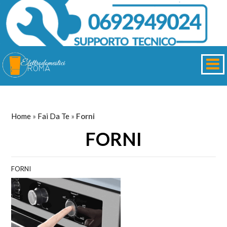
Home
»
Fai Da Te
»
Forni
FORNI
FORNI