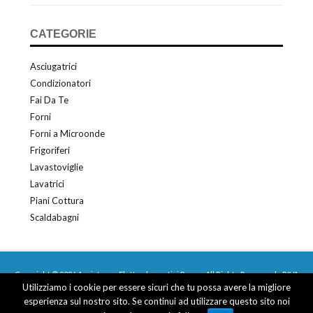
CATEGORIE
Asciugatrici
Condizionatori
Fai Da Te
Forni
Forni a Microonde
Frigoriferi
Lavastoviglie
Lavatrici
Piani Cottura
Scaldabagni
Copyright © 2026 Assistenza Elettrodomestici Roma - All Rights Reserved - P.IVA
Utilizziamo i cookie per essere sicuri che tu possa avere la migliore
03677950366
esperienza sul nostro sito. Se continui ad utilizzare questo sito noi
Web Design e Posizionamento sui Motori by
MGvision
-
Privacy Policy