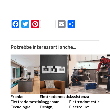
Facebook
Twitter
Pinterest
Email
Condividi
Potrebbe interessarti anche...
Franke
Elettrodomestici
Assistenza
Elettrodomestici:
Gaggenau:
Elettrodomestici
Tecnologia,
Design,
Electrolux: