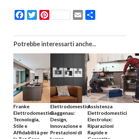
Facebook
Twitter
Pinterest
Email
Condividi
Potrebbe interessarti anche...
Franke
Elettrodomestici
Assistenza
Elettrodomestici:
Gaggenau:
Elettrodomestici
Tecnologia,
Design,
Electrolux:
Stile e
Innovazione e
Riparazioni
Affidabilità per
Prestazioni di
Rapide e
la Tua Casa
Lusso
Garantite