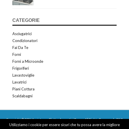
CATEGORIE
Asciugatrici
Condizionatori
Fai Da Te
Forni
Forni a Microonde
Frigoriferi
Lavastoviglie
Lavatrici
Piani Cottura
Scaldabagni
Copyright © 2026 Assistenza Elettrodomestici Roma - All Rights Reserved - P.IVA
Utilizziamo i cookie per essere sicuri che tu possa avere la migliore
03677950366