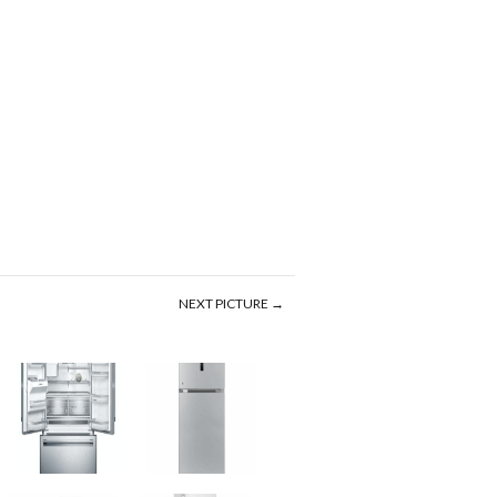
NEXT PICTURE →