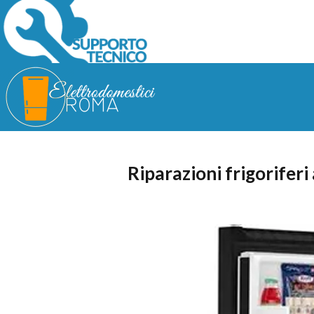
Riparazioni frigorifer