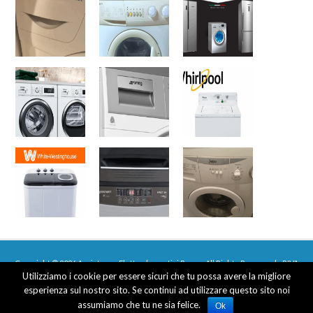
Copyright © 2026 Assistenza Elettrodomestici Roma - All Rights Reserved - P.IVA
Utilizziamo i cookie per essere sicuri che tu possa avere la migliore
03677950366
esperienza sul nostro sito. Se continui ad utilizzare questo sito noi
Web Design e Posizionamento sui Motori by
MGvision
-
Privacy Policy
assumiamo che tu ne sia felice.
Ok